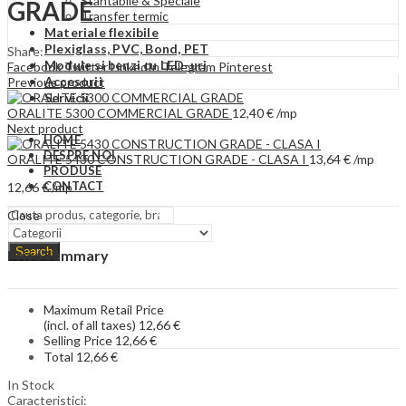
Stantabile & Speciale
GRADE
Transfer termic
Materiale flexibile
Plexiglass, PVC, Bond, PET
Share:
Module si benzi cu LED-uri
Facebook
Twitter
LinkedIn
Telegram
Pinterest
Accesorii
Previous product
Servicii
ORALITE 5300 COMMERCIAL GRADE
12,40
€
/mp
Next product
HOME
DESPRE NOI
ORALITE 5430 CONSTRUCTION GRADE - CLASA I
13,64
€
/mp
PRODUSE
CONTACT
12,66
€
/mp
Close
Search
Price Summary
Maximum Retail Price
(incl. of all taxes)
12,66
€
Selling Price
12,66
€
Total
12,66
€
In Stock
Caracteristici: