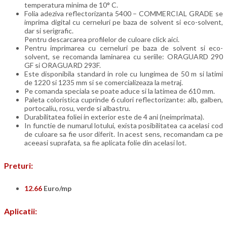
temperatura minima de 10° C.
Folia adeziva reflectorizanta 5400 – COMMERCIAL GRADE se
imprima digital cu cerneluri pe baza de solvent si eco-solvent,
dar si serigrafic.
Pentru descarcarea profilelor de culoare click aici.
Pentru imprimarea cu cerneluri pe baza de solvent si eco-
solvent, se recomanda laminarea cu seriile: ORAGUARD 290
GF si ORAGUARD 293F.
Este disponibila standard in role cu lungimea de 50 m si latimi
de 1220 si 1235 mm si se comercializeaza la metraj.
Pe comanda speciala se poate aduce si la latimea de 610 mm.
Paleta coloristica cuprinde 6 culori reflectorizante: alb, galben,
portocaliu, rosu, verde si albastru.
Durabilitatea foliei in exterior este de 4 ani (neimprimata).
In functie de numarul lotului, exista posibilitatea ca acelasi cod
de culoare sa fie usor diferit. In acest sens, recomandam ca pe
aceeasi suprafata, sa fie aplicata folie din acelasi lot.
Preturi:
12.66
Euro/mp
Aplicatii: