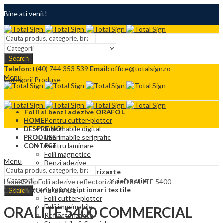
Bine ati venit!
Termeni si conditii
Search
Contact
Telefon:
+(40) 744 353 539
Email:
office@totalsign.ro
Menu
Categorii Produse
Folii si benzi adezive ORAFOL
Pentru cutter-plotter
HOME
Imprimabile digital
DESPRE NOI
Imprimabile serigrafic
PRODUSE
Pentru laminare
CONTACT
Folii magnetice
Menu
Benzi adezive
Folii adezive reflectorizante
Folii Protectie solara si antiefractie
Home
Shop
Folii adezive reflectorizante
ORALITE 5400
Materiale inscriptionari textile
COMMERCIAL GRADE
Search
Folii cutter-plotter
Folii imprimabile
ORALITE 5400 COMMERCIAL
Reflectorizante