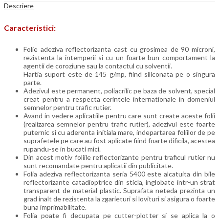
Descriere
Caracteristici:
Folie adeziva reflectorizanta cast cu grosimea de 90 microni,
rezistenta la intemperii si cu un foarte bun comportament la
agentii de coroziune sau la contactul cu solventii.
Hartia suport este de 145 g/mp, fiind siliconata pe o singura
parte.
Adezivul este permanent, poliacrilic pe baza de solvent, special
creat pentru a respecta cerintele internationale in domeniul
semnelor pentru trafic rutier.
Avand in vedere aplicatiile pentru care sunt create aceste folii
(realizarea semnelor pentru trafic rutier), adezivul este foarte
puternic si cu aderenta initiala mare, indepartarea foliilor de pe
suprafetele pe care au fost aplicate fiind foarte dificila, acestea
rupandu-se in bucati mici.
Din acest motiv foliile reflectorizante pentru traficul rutier nu
sunt recomandate pentru aplicatii din publicitate.
Folia adeziva reflectorizanta seria 5400 este alcatuita din bile
reflectorizante catadioptrice din sticla, inglobate intr-un strat
transparent de material plastic. Suprafata neteda prezinta un
grad inalt de rezistenta la zgarieturi si lovituri si asigura o foarte
buna imprimabilitate.
Folia poate fi decupata pe cutter-plotter si se aplica la o