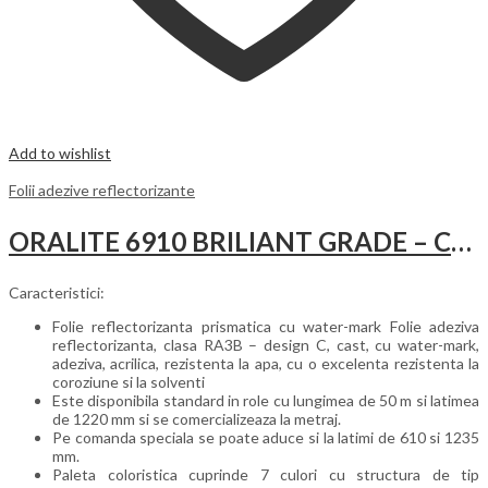
Add to wishlist
Folii adezive reflectorizante
ORALITE 6910 BRILIANT GRADE – CLASA III
Caracteristici:
Folie reflectorizanta prismatica cu water-mark Folie adeziva
reflectorizanta, clasa RA3B – design C, cast, cu water-mark,
adeziva, acrilica, rezistenta la apa, cu o excelenta rezistenta la
coroziune si la solventi
Este disponibila standard in role cu lungimea de 50 m si latimea
de 1220 mm si se comercializeaza la metraj.
Pe comanda speciala se poate aduce si la latimi de 610 si 1235
mm.
Paleta coloristica cuprinde 7 culori cu structura de tip