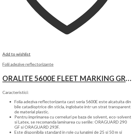
Add to wishlist
Folii adezive reflectorizante
ORALITE 5600E FLEET MARKING GRADE
Caracteristici:
Folia adeziva reflectorizanta cast seria 5600E este alcatuita din
bile catadioptrice din sticla, inglobate intr-un strat transparent
de material plastic.
Pentru imprimarea cu cerneluri pe baza de solvent, eco-solvent
si Latex, se recomanda laminarea cu seriile: ORAGUARD 290
GF si ORAGUARD 293F.
Este disponibila standard in role cu lungimi de 25 si 50 m si