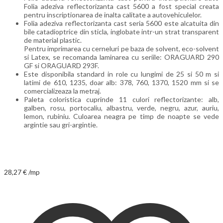
Folia adeziva reflectorizanta cast 5600 a fost special creata
pentru inscriptionarea de inalta calitate a autovehiculelor.
Folia adeziva reflectorizanta cast seria 5600 este alcatuita din
bile catadioptrice din sticla, inglobate intr-un strat transparent
de material plastic.
Pentru imprimarea cu cerneluri pe baza de solvent, eco-solvent
si Latex, se recomanda laminarea cu seriile: ORAGUARD 290
GF si ORAGUARD 293F.
Este disponibila standard in role cu lungimi de 25 si 50 m si
latimi de 610, 1235, doar alb: 378, 760, 1370, 1520 mm si se
comercializeaza la metraj.
Paleta coloristica cuprinde 11 culori reflectorizante: alb,
galben, rosu, portocaliu, albastru, verde, negru, azur, auriu,
lemon, rubiniu. Culoarea neagra pe timp de noapte se vede
argintie sau gri-argintie.
28,27
€
/mp