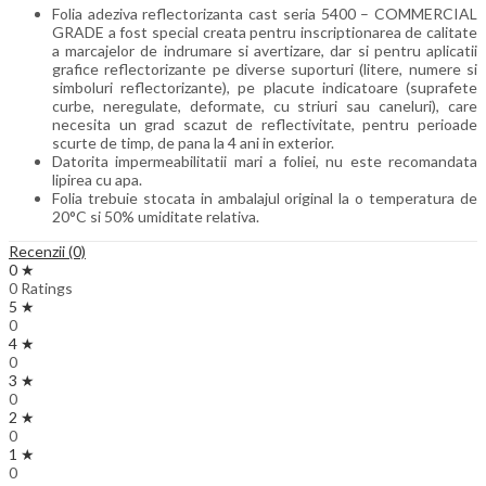
Folia adeziva reflectorizanta cast seria 5400 – COMMERCIAL
GRADE a fost special creata pentru inscriptionarea de calitate
a marcajelor de indrumare si avertizare, dar si pentru aplicatii
grafice reflectorizante pe diverse suporturi (litere, numere si
simboluri reflectorizante), pe placute indicatoare (suprafete
curbe, neregulate, deformate, cu striuri sau caneluri), care
necesita un grad scazut de reflectivitate, pentru perioade
scurte de timp, de pana la 4 ani in exterior.
Datorita impermeabilitatii mari a foliei, nu este recomandata
lipirea cu apa.
Folia trebuie stocata in ambalajul original la o temperatura de
20°C si 50% umiditate relativa.
Recenzii (0)
0 ★
0 Ratings
5 ★
0
4 ★
0
3 ★
0
2 ★
0
1 ★
0