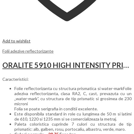
Add to wishlist
Folii adezive reflectorizante
ORALITE 5910 HIGH INTENSITY PRISMATIC GRADE – CLASA II HIP
Caracteristici:
Folie reflectorizanta cu structura prismatica si water-markFolie
adeziva reflectorizanta, clasa RA2, C, cast, prevazuta cu un
„water-mark”, cu structura de tip prismatic si grosimea de 230
microni
Folia se poate serigrafia in conditii excelente.
Este disponibila standard in role cu lungimea de 50 m si latimi
de 610, 1220 si 1235 mm si se comercializeaza la metraj.
Paleta coloristica cuprinde 7 culori cu structura de tip
prismatic: alb, galben, rosu, portocaliu, albastru, verde, maro.