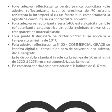
Folie adeziva reflectorizanta pentru grafica publicitara Folie
adeziva reflectorizanta cast cu grosimea de 90 microni,
rezistenta la intemperii si cu un foarte bun comportament la
agentii de coroziune sau la contactul cu solventii.
Folia adeziva reflectorizanta seria 5400 este alcatuita din bile
reflectorizante catadioptrice din sticla, inglobate intr-un strat
transparent de material plastic
Folia poate fi decupata pe cutter-plotter si se aplica la o
temperatura minima de 10° C.
Folia adeziva reflectorizanta 5400 – COMMERCIAL GRADE se
imprima digital cu cerneluri pe baza de solvent si eco-solvent,
dar si serigrafic.
Este disponibila standard in role cu lungimea de 50 m si latimi
de 1220 si 1235 mm si se comercializeaza la metraj.
Pe comanda speciala se poate aduce si la latimea de 610 mm.