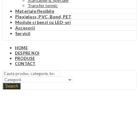
Stantabile & Speciale
Transfer termic
Materiale flexibile
Plexiglass, PVC, Bond, PET
Module si benzi cu LED-uri
Accesorii
Servicii
HOME
DESPRE NOI
PRODUSE
CONTACT
Search