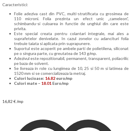
Caracteristici:
Folie adeziva cast din PVC, multi-stratificata cu grosimea de
110 microni. Folia prezinta un efect unic „cameleon”,
schimbandu-si culoarea in functie de unghiul din care este
privita.
Este special creata pentru colantari integrale, mai ales a
suprafetelor denivelate. In cazul zonelor cu adancituri folia
trebuie taiata si aplicata prin suprapunere.
Suportul este acoperit pe ambele parti de polietilena, siliconat
pe o singura parte, cu greutatea de 143 g/mp.
Adezivul este repozitionabil, permanent, transparent, poliacrilic
pe baza de solvent.
Se livreaza in role cu lungimea de 10, 25 si 50 m si latimea de
1520 mm si se comercializeaza la metraj.
Culori lucioase:
16.82
euro/mp
Culori mate –
18.01
Euro/mp
16,82
€
/mp