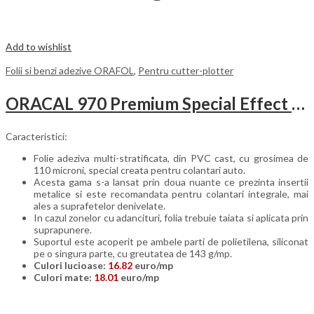
Add to wishlist
Folii si benzi adezive ORAFOL
,
Pentru cutter-plotter
ORACAL 970 Premium Special Effect Cast
Caracteristici:
Folie adeziva multi-stratificata, din PVC cast, cu grosimea de
110 microni, special creata pentru colantari auto.
Acesta gama s-a lansat prin doua nuante ce prezinta insertii
metalice si este recomandata pentru colantari integrale, mai
ales a suprafetelor denivelate.
In cazul zonelor cu adancituri, folia trebuie taiata si aplicata prin
suprapunere.
Suportul este acoperit pe ambele parti de polietilena, siliconat
pe o singura parte, cu greutatea de 143 g/mp.
Culori lucioase:
16.82
euro/mp
Culori mate:
18.01
euro/mp