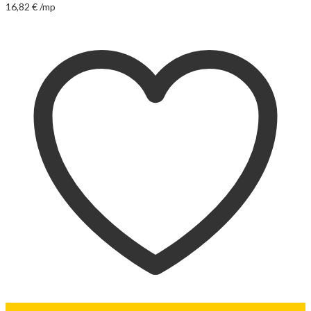
16,82
€
/mp