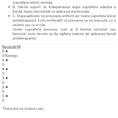
suprafata relativ neteda.
B. Hartia suport se indeparteaza dupa suprafata adeziva a
benzii, dupa care banda se aplica pe pardoseala.
C. Dupa aplicare, se preseaza uniform pe toata suprafata benzi
antiderapante. Este preferabil ca presarea sa se execute cu o
racleta sau cu o rola.
Unele suprafete poroase, cum ar fi lemnul netratat sau
betonul, este nevoie sa fie sigilate inainte de aplicarea benzii
antiderapante.
Recenzii (0)
0 ★
0 Ratings
5 ★
0
4 ★
0
3 ★
0
2 ★
0
1 ★
0
There are no reviews yet.