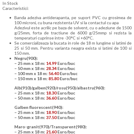
In Stock
Caracteristici:
Banda adeziva antiderapanta, pe suport PVC cu grosimea de
100 microni, cu buna rezistenta UV si la contactul cu apa
Adezivul este acrilic pe baza de solvent, cu o adeziune de 1500
g/25mm, forta de tractiune de 6000 g/25mmp si rezista la
temperaturi cuprinse intre -30°C si +60°C.
Se comercializeaza la bucata in role de 18 m lungime si latimi de
25 si 50 mm. Pentru varianta neagra exista si latimi de 100 si
150 mm.
Negru(900):
– 25 mm x 18 m:
14.99
Euro/buc
– 50 mm x 18 m:
28.34
Euro/buc
– 100 mm x 18 m:
56.40
Euro/buc
– 150 mm x 18 m:
85.80
Euro/buc
Alb(910)/galben(920)/rosu(950)/albastru(960):
– 25 mm x 18 m:
18.30
Euro/buc
– 50 mm x 18 m:
36.60
Euro/buc
Galben fluorescent(940):
– 25 mm x 18 m:
18.90
Euro/buc
– 50 mm x 18 m:
37.50
Euro/buc
Maro-granit(970)/Transparent(980):
– 25 mm x 18 m:
21.60
Euro/buc