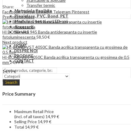
Stantabile & Speciale
Transfer termic
Share:
Materiale flexibile
Facebook
Twitter
LinkedIn
Telegram
Pinterest
Plexiglass, PVC, Bond, PET
Previous product
Module si benzi cu LED-uri
Accesorii
HI BOND HAS 945 Banda antiderapanta cu insertie
Servicii
fotoluminescenta
58,50
€
Next product
HOME
DESPRE NOI
PRODUSE
HI-BOND VST 4050C Banda acrilica transparenta cu grosimea de 0.5
CONTACT
mm
24,99
€
14,99
€
Close
Search
Price Summary
Maximum Retail Price
(incl. of all taxes)
14,99
€
Selling Price
14,99
€
Total
14,99
€