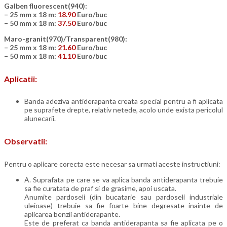
Galben fluorescent(940):
– 25 mm x 18 m:
18.90
Euro/buc
– 50 mm x 18 m:
37.50
Euro/buc
Maro-granit(970)/Transparent(980):
– 25 mm x 18 m:
21.60
Euro/buc
– 50 mm x 18 m:
41.10
Euro/buc
Aplicatii:
Banda adeziva antiderapanta creata special pentru a fi aplicata
pe suprafete drepte, relativ netede, acolo unde exista pericolul
alunecarii.
Observatii:
Pentru o aplicare corecta este necesar sa urmati aceste instructiuni:
A. Suprafata pe care se va aplica banda antiderapanta trebuie
sa fie curatata de praf si de grasime, apoi uscata.
Anumite pardoseli (din bucatarie sau pardoseli industriale
uleioase) trebuie sa fie foarte bine degresate inainte de
aplicarea benzii antiderapante.
Este de preferat ca banda antiderapanta sa fie aplicata pe o