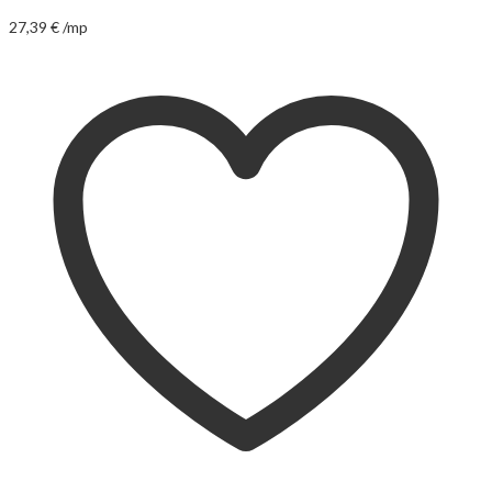
27,39
€
/mp