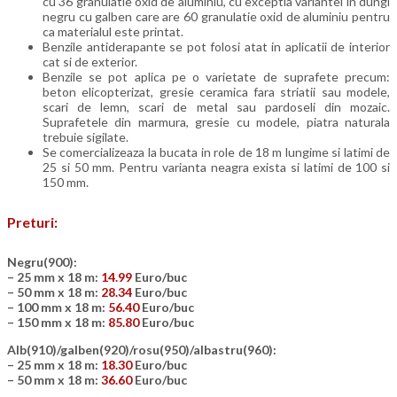
cu 36 granulatie oxid de aluminiu, cu exceptia variantei in dungi
negru cu galben care are 60 granulatie oxid de aluminiu pentru
ca materialul este printat.
Benzile antiderapante se pot folosi atat in aplicatii de interior
cat si de exterior.
Benzile se pot aplica pe o varietate de suprafete precum:
beton elicopterizat, gresie ceramica fara striatii sau modele,
scari de lemn, scari de metal sau pardoseli din mozaic.
Suprafetele din marmura, gresie cu modele, piatra naturala
trebuie sigilate.
Se comercializeaza la bucata in role de 18 m lungime si latimi de
25 si 50 mm. Pentru varianta neagra exista si latimi de 100 si
150 mm.
Preturi:
Negru(900):
– 25 mm x 18 m:
14.99
Euro/buc
– 50 mm x 18 m:
28.34
Euro/buc
– 100 mm x 18 m:
56.40
Euro/buc
– 150 mm x 18 m:
85.80
Euro/buc
Alb(910)/galben(920)/rosu(950)/albastru(960):
– 25 mm x 18 m:
18.30
Euro/buc
– 50 mm x 18 m:
36.60
Euro/buc