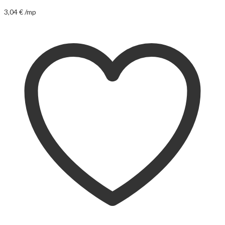
3,04
€
/mp