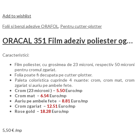
Add to wishlist
Folii si benzi adezive ORAFOL
,
Pentru cutter-plotter
ORACAL 351 Film adeziv poliester oglinda
Caracteristici:
Film poliester, cu grosimea de 23 microni, respectiv 50 microni
pentru cromul zgariat.
Folia poate fi decupata pe cutter-plotter.
Paleta coloristica cuprinde 4 nuante: crom, crom mat, crom
zgariat si auriu pe ambele fete.
Crom (23 microni ) –
5.50
Euro/mp
Crom mat –
6.54
Euro/mp
Auriu pe ambele fete –
8.81
Euro/mp
Crom zgariat –
12.51
Euro/mp
Rose gold –
18.28
Euro/mp
5,50
€
/mp