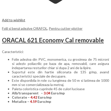
Add to wishlist
Folii si benzi adezive ORAFOL
,
Pentru cutter-plotter
ORACAL 621 Economy Cal removable
Caracteristici:
Folie adeziva din PVC, monomerica, cu grosimea de 75 microni
si adeziv poliacrilic pe baza de apa, removabil, care asigura
indepartarea resturilor chiar si dupa 2 ani de la lipire.
Suportul este din hartie siliconata de 135 g/mp, avand
caracteristici speciale de decupare.
Este disponibila in role cu lungimea de 50 m si latimea de 1000
mm si se comercializeaza la metraj.
Paleta coloristica cuprinde 45 de culori lucioase
Alb/transparent –
3.04
Euro/mp
Colorate –
4.42
Euro/mp
Metalice –
4.59
Euro/mp