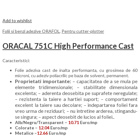
Add to wishlist
Folii si benzi adezive ORAFOL
,
Pentru cutter-plotter
ORACAL 751C High Performance Cast
Caracteristici:
Folie adeziva cast de inalta performanta, cu grosimea de 60
microni, cu adeziv poliacrilic pe baza de solvent, permanent.
Proprietati importante:
– capacitatea de a se mula pe
elemente tridimensionale; – stabilitate dimensionala
excelenta; – aderenta deosebita pe suprafete neregulate;
– rezistenta la taiere a hartiei suport; – comportament
excelent la taiere sau decolare; – indepartarea foliei fara
vreo urma de reziduuri; – nu intretine arderea, stingandu-
se singura; – aspect deosebit de lucios al foliei..
Alb/Negru/Transparent –
10.71
Euro/mp
Colorate –
12.04
Euro/mp
Metalice –
12.66
Euro/mp