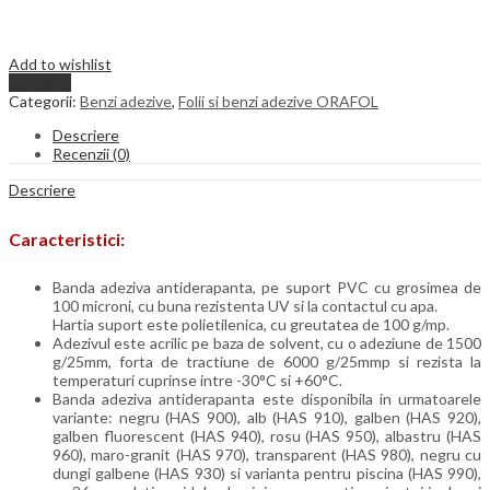
Add to wishlist
Compare
Categorii:
Benzi adezive
,
Folii si benzi adezive ORAFOL
Descriere
Recenzii (0)
Descriere
Caracteristici:
Banda adeziva antiderapanta, pe suport PVC cu grosimea de
100 microni, cu buna rezistenta UV si la contactul cu apa.
Hartia suport este polietilenica, cu greutatea de 100 g/mp.
Adezivul este acrilic pe baza de solvent, cu o adeziune de 1500
g/25mm, forta de tractiune de 6000 g/25mmp si rezista la
temperaturi cuprinse intre -30°C si +60°C.
Banda adeziva antiderapanta este disponibila in urmatoarele
variante: negru (HAS 900), alb (HAS 910), galben (HAS 920),
galben fluorescent (HAS 940), rosu (HAS 950), albastru (HAS
960), maro-granit (HAS 970), transparent (HAS 980), negru cu
dungi galbene (HAS 930) si varianta pentru piscina (HAS 990),