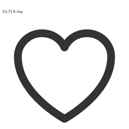
10,71
€
/mp