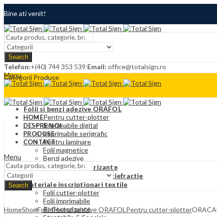
Bine ati venit!
Termeni si conditii
Search
Contact
Telefon:
+(40) 744 353 539
Email:
office@totalsign.ro
Menu
Categorii Produse
Folii si benzi adezive ORAFOL
Pentru cutter-plotter
HOME
Imprimabile digital
DESPRE NOI
Imprimabile serigrafic
PRODUSE
Pentru laminare
CONTACT
Folii magnetice
Menu
Benzi adezive
Folii adezive reflectorizante
Folii Protectie solara si antiefractie
Materiale inscriptionari textile
Search
Folii cutter-plotter
Folii imprimabile
Reflectorizante
Home
Shop
Folii si benzi adezive ORAFOL
Pentru cutter-plotter
ORACAL