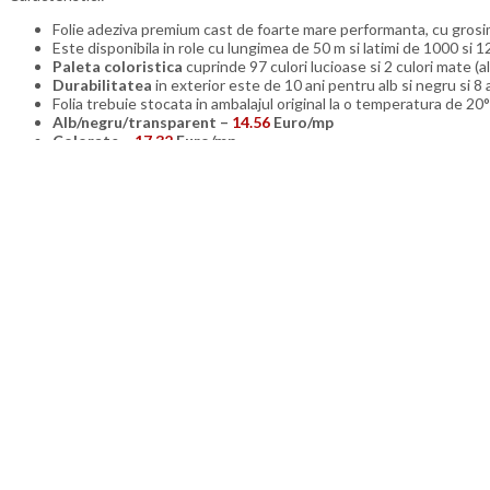
Folie adeziva premium cast de foarte mare performanta, cu grosim
Este disponibila in role cu lungimea de 50 m si latimi de 1000 si 
Paleta coloristica
cuprinde 97 culori lucioase si 2 culori mate (al
Durabilitatea
in exterior este de 10 ani pentru alb si negru si 8
Folia trebuie stocata in ambalajul original la o temperatura de 20
Alb/negru/transparent –
14.56
Euro/mp
Colorate –
17.32
Euro/mp
Metalice –
18.65
Euro/mp