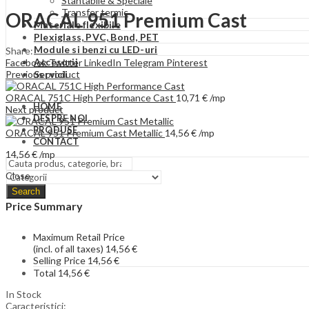
Stantabile & Speciale
Transfer termic
ORACAL 951 Premium Cast
Materiale flexibile
Plexiglass, PVC, Bond, PET
Module si benzi cu LED-uri
Share:
Accesorii
Facebook
Twitter
LinkedIn
Telegram
Pinterest
Previous product
Servicii
ORACAL 751C High Performance Cast
10,71
€
/mp
HOME
Next product
DESPRE NOI
PRODUSE
ORACAL 951 Premium Cast Metallic
14,56
€
/mp
CONTACT
14,56
€
/mp
Close
Search
Price Summary
Maximum Retail Price
(incl. of all taxes)
14,56
€
Selling Price
14,56
€
Total
14,56
€
In Stock
Caracteristici: