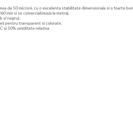
ea de 50 microni, cu o excelenta stabilitate dimensionala si o foarte bu
1260 mm si se comercializeaza la metraj.
b si negru).
 ani pentru transparent si colorate.
°C si 50% umiditate relativa