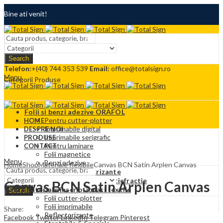
Bine ati venit!
Termeni si conditii
Search
Contact
Telefon:
+(40) 744 353 539
Email:
office@totalsign.ro
Menu
Categorii Produse
Folii si benzi adezive ORAFOL
Pentru cutter-plotter
HOME
Imprimabile digital
DESPRE NOI
Imprimabile serigrafic
PRODUSE
Pentru laminare
CONTACT
Folii magnetice
Menu
Benzi adezive
Home
Shop
Materiale flexibile
Canvas BCN Satin Arplen Canvas
Folii adezive reflectorizante
Folii Protectie solara si antiefractie
Canvas BCN Satin Arplen Canvas
Materiale inscriptionari textile
Search
Folii cutter-plotter
Folii imprimabile
Share:
Reflectorizante
Facebook
Twitter
LinkedIn
Telegram
Pinterest