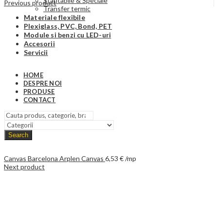
Stantabile & Speciale
Previous product
Transfer termic
Materiale flexibile
Plexiglass, PVC, Bond, PET
Module si benzi cu LED-uri
Accesorii
Servicii
HOME
DESPRE NOI
PRODUSE
CONTACT
Search
Canvas Barcelona Arplen Canvas
6,53
€
/mp
Next product