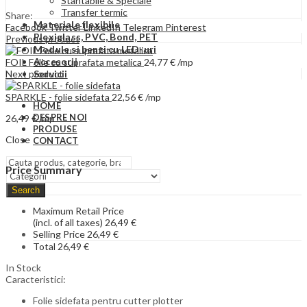
Stantabile & Speciale
Transfer termic
Share:
Materiale flexibile
Facebook
Twitter
LinkedIn
Telegram
Pinterest
Plexiglass, PVC, Bond, PET
Previous product
Module si benzi cu LED-uri
Accesorii
FOIL Folie cu suprafata metalica
24,77
€
/mp
Next product
Servicii
SPARKLE - folie sidefata
22,56
€
/mp
HOME
DESPRE NOI
26,49
€
/mp
PRODUSE
Close
CONTACT
Price Summary
Search
Maximum Retail Price
(incl. of all taxes)
26,49
€
Selling Price
26,49
€
Total
26,49
€
In Stock
Caracteristici:
Folie sidefata pentru cutter plotter