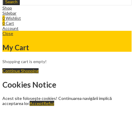
Search
Shop
Sidebar
0
Wishlist
0
Cart
Account
Close
My Cart
Shopping cart is empty!
Continue Shopping
Cookies Notice
Acest site foloseşte cookies! Continuarea navigării implică
acceptarea lor.
Accept
Refuz