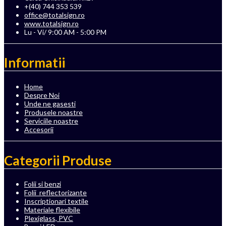
+(40) 744 353 539
office@totalsign.ro
www.totalsign.ro
Lu - Vi/ 9:00 AM - 5:00 PM
Informatii
Home
Despre Noi
Unde ne gasesti
Produsele noastre
Serviciile noastre
Accesorii
Categorii Produse
Folii si benzi
Folii reflectorizante
Inscriptionari textile
Materiale flexibile
Plexiglass, PVC