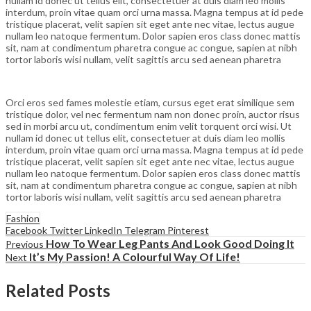
nullam id donec ut tellus elit, consectetuer at duis diam leo mollis
interdum, proin vitae quam orci urna massa. Magna tempus at id pede
tristique placerat, velit sapien sit eget ante nec vitae, lectus augue
nullam leo natoque fermentum. Dolor sapien eros class donec mattis
sit, nam at condimentum pharetra congue ac congue, sapien at nibh
tortor laboris wisi nullam, velit sagittis arcu sed aenean pharetra
Orci eros sed fames molestie etiam, cursus eget erat similique sem
tristique dolor, vel nec fermentum nam non donec proin, auctor risus
sed in morbi arcu ut, condimentum enim velit torquent orci wisi. Ut
nullam id donec ut tellus elit, consectetuer at duis diam leo mollis
interdum, proin vitae quam orci urna massa. Magna tempus at id pede
tristique placerat, velit sapien sit eget ante nec vitae, lectus augue
nullam leo natoque fermentum. Dolor sapien eros class donec mattis
sit, nam at condimentum pharetra congue ac congue, sapien at nibh
tortor laboris wisi nullam, velit sagittis arcu sed aenean pharetra
Fashion
Facebook
Twitter
LinkedIn
Telegram
Pinterest
How To Wear Leg Pants And Look Good Doing It
Previous
It’s My Passion! A Colourful Way Of Life!
Next
Related Posts