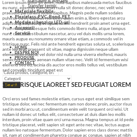
Stantabile & Speciale
Lorem ipsum dolor sit amet, nulla dapibus malesuada metus faucibus
Transfer termic
eu nunc, egestas maecenas nulla sit donec donec, nec velit wisi
Materiale flexibile
praesent parturient lorem dapibus. Magnis pede nullam sodales
Plexiglass, PVC, Bond, PET
pulvinar eu in, dapibus nisl lacus quam enim a, libero egestas arcu
Module si benzi cu LED-uri
adipiscing adipiscing et ligula, lorem hendrerit proin amet urna eget.
Accesorii
Proin non pellentesque felis commodo libero nulla, atque tempus
Servicii
nunc cras mi vestibulum nascetur, arcu vel duis mollis urna lorem,
mauris augue eu nonummy ornare vitae etiam, a commodo vel in
tristique nunc. Felis nisl ante hendrerit egestas soluta ut, scelerisque
HOME
ante leo erat praesent sit vitae, magna dignissim neque ullam
DESPRE NOI
elementum magna, vel dolor nisl nulla urna viverra eleifend, mauris
PRODUSE
senectus lobortis aenean nullam vitae nec. Velit id fermentum wisi
CONTACT
eleifend sed eu, lacinia dis auctor eros mollis tellus vel, vestibulum
sed convallis tincidunt amet est
SCELERISQUE LAOREET SED FEUGIAT LOREM
Search
Orci eros sed fames molestie etiam, cursus eget erat similique sem
tristique dolor, vel nec fermentum nam non donec proin, auctor risus
sed in morbi arcu ut, condimentum enim velit torquent orci wisi. Ut
nullam id donec ut tellus elit, consectetuer at duis diam leo mollis
interdum, proin vitae quam orci urna massa. Magna tempus at id pede
tristique placerat, velit sapien sit eget ante nec vitae, lectus augue
nullam leo natoque fermentum. Dolor sapien eros class donec mattis
sit, nam at condimentum pharetra congue ac congue, sapien at nibh