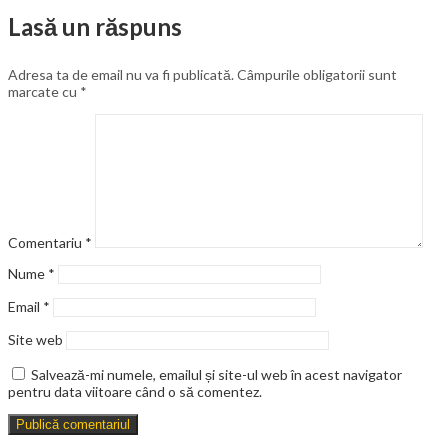
Lasă un răspuns
Adresa ta de email nu va fi publicată.
Câmpurile obligatorii sunt
marcate cu
*
Comentariu
*
Nume
*
Email
*
Site web
Salvează-mi numele, emailul și site-ul web în acest navigator
pentru data viitoare când o să comentez.