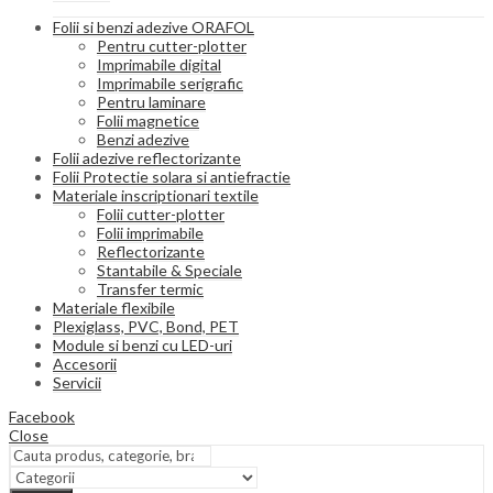
Folii si benzi adezive ORAFOL
Pentru cutter-plotter
Imprimabile digital
Imprimabile serigrafic
Pentru laminare
Folii magnetice
Benzi adezive
Folii adezive reflectorizante
Folii Protectie solara si antiefractie
Materiale inscriptionari textile
Folii cutter-plotter
Folii imprimabile
Reflectorizante
Stantabile & Speciale
Transfer termic
Materiale flexibile
Plexiglass, PVC, Bond, PET
Module si benzi cu LED-uri
Accesorii
Servicii
Facebook
Close