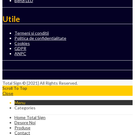
Benzi LED
Utile
Termeni si conditii
Politica de confidentialitate
Cookies
GDPR
ANPC
Total Sign © {2021} All Rights Reserved.
Scroll To Top
Close
Menu
Categories
Home Total Sign
Despre Noi
Produse
Contact